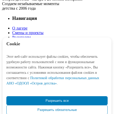
Создаем незабываемые моменты
детства с 2006 года
Навигация
О лагере
Смены и проекты
Родителям
Детям
Cookie
Интерактив
Этот веб-сайт использует файлы cookies, чтобы обеспечить
Личный кабинет
удобную работу пользователей с ним и функциональные
Корзина
возможности сайта. Нажимая кнопку «Разрешить все», Вы
соглашаетесь с условиями использования файлов cookies в
Социальные сети
соответствии c
Политикой обработки персональных данных
АНО «ОДООЛ «Остров детства»
.
Контакты
Разрешить все
+7 (3452) 77-21-47
Разрешить обязательные
Odetstva@obl72.ru