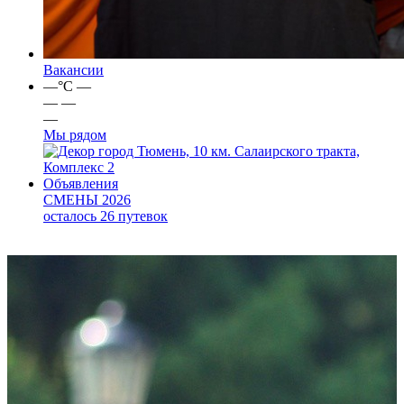
Вакансии
—
°C
—
—
—
—
Мы рядом
город Тюмень, 10 км. Салаирского тракта,
Комплекс 2
Объявления
СМЕНЫ 2026
осталось 26 путевок