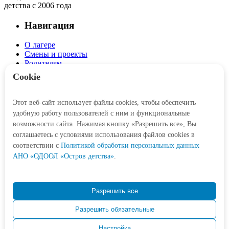
детства с 2006 года
Навигация
О лагере
Смены и проекты
Родителям
Детям
Cookie
Интерактив
Этот веб-сайт использует файлы cookies, чтобы обеспечить
Личный кабинет
удобную работу пользователей с ним и функциональные
Корзина
возможности сайта. Нажимая кнопку «Разрешить все», Вы
соглашаетесь с условиями использования файлов cookies в
Социальные сети
соответствии c
Политикой обработки персональных данных
АНО «ОДООЛ «Остров детства»
.
Контакты
Разрешить все
+7 (3452) 77-21-47
Odetstva@obl72.ru
Разрешить обязательные
Город Тюмень,
10 км Салаирского тракта,
Настройка