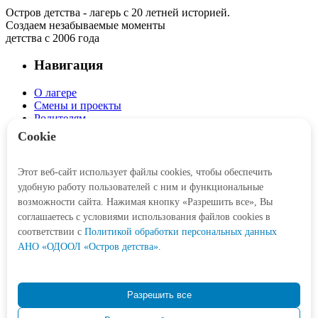
Остров детства - лагерь с 20 летней историей.
Создаем незабываемые моменты
детства с 2006 года
Навигация
О лагере
Смены и проекты
Родителям
Детям
Cookie
Интерактив
Этот веб-сайт использует файлы cookies, чтобы обеспечить
Личный кабинет
удобную работу пользователей с ним и функциональные
Корзина
возможности сайта. Нажимая кнопку «Разрешить все», Вы
соглашаетесь с условиями использования файлов cookies в
Социальные сети
соответствии c
Политикой обработки персональных данных
АНО «ОДООЛ «Остров детства»
.
Контакты
Разрешить все
+7 (3452) 77-21-47