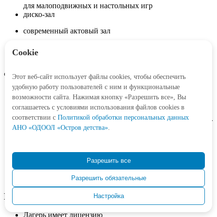
для малоподвижных и настольных игр
диско-зал
современный актовый зал
оборудованный звуковым, световым и
Cookie
видеооборудованием
Физкультурно-спортивная инфраструктура
Этот веб-сайт использует файлы cookies, чтобы обеспечить
удобную работу пользователей с ним и функциональные
Организована работа проката спортивного инвентаря:
возможности сайта. Нажимая кнопку «Разрешить все», Вы
соглашаетесь с условиями использования файлов cookies в
велосипеды, ролики, скейтборды, лыжи, коньки, санки.
соответствии c
Политикой обработки персональных данных
В зимний период заливается каток площадью 1 500 кв.м.
АНО «ОДООЛ «Остров детства»
.
Для занятий физкультурой и спортом в лагере имеются:
волейбольная, футбольная, баскетбольная площадки,
теннисный корт, тренажерный зал, оборудованный
Разрешить все
современными тренажерами, помещение для
спортивных игр
Разрешить обязательные
Медицинское сопровождение
Настройка
Лагерь имеет лицензию