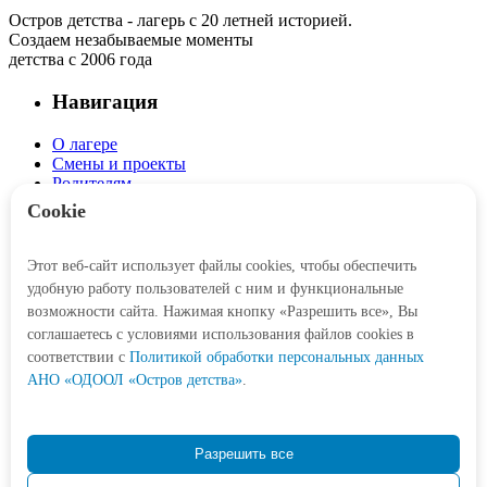
Остров детства - лагерь с 20 летней историей.
Создаем незабываемые моменты
детства с 2006 года
Навигация
О лагере
Смены и проекты
Родителям
Детям
Cookie
Интерактив
Этот веб-сайт использует файлы cookies, чтобы обеспечить
Личный кабинет
удобную работу пользователей с ним и функциональные
Корзина
возможности сайта. Нажимая кнопку «Разрешить все», Вы
соглашаетесь с условиями использования файлов cookies в
Социальные сети
соответствии c
Политикой обработки персональных данных
АНО «ОДООЛ «Остров детства»
.
Контакты
Разрешить все
+7 (3452) 77-21-47