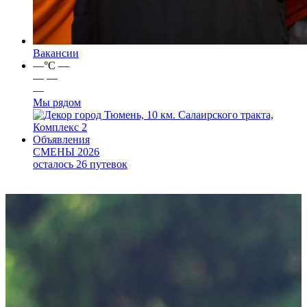
Вакансии
—
°C
—
—
—
—
Мы рядом
город Тюмень, 10 км. Салаирского тракта,
Комплекс 2
Объявления
СМЕНЫ 2026
осталось 26 путевок