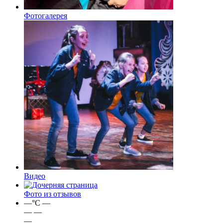
Фотогалерея
Видео
Фото из отзывов
—
°C
—
—
—
—