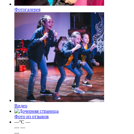
Фотогалерея
Видео
Фото из отзывов
—
°C
—
—
—
—